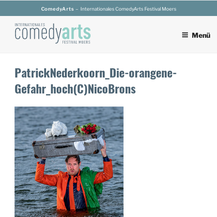
Zum
ComedyArts
– Internationales ComedyArts Festival Moers
Inhalt
springen
Menü
PatrickNederkoorn_Die-orangene-
Gefahr_hoch(C)NicoBrons