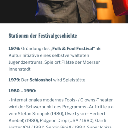
Stationen der Festivalgeschichte
1976:
Gründung des „
Folk & Fool Festival
“ als
Kulturinitiative eines selbstverwalteten
Jugendzentrums, Spielort:Plätze der Moerser
Innenstadt
1979:
Der
Schlosshof
wird Spielstätte
1980 – 1990:
- internationales modernes Fools- / Clowns-Theater
wird der Schwerpunkt des Programms -Auftritte u.a.
von: Stefan Stoppok (1980), Uwe Lyko (= Herbert
Knebel) (1980), Pidgeon Drop (USA / 1980), Gardi
Hutter (CH / 1981), Sergio Bini (I / 1981), Super Ichiza