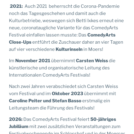
2021:
Auch 2021 beherrscht die Corona-Pandemie
noch das Tagesgeschehen und damit auch die
Kulturbetriebe, weswegen sich Betti Ixkes erneut eine
neue, coronataugliche Variante für das ComedyArts
Festival einfallen lassen musste: Das
ComedyArts
Close-Ups
entführt die Zuschauer daher an vier Tagen
auf vier verschiedene
Kulturinseln
in Moers!
Im
November 2021
übernimmt
Carsten Weiss
die
künstlerische und organisatorische Leitung des
Internationalen ComedyArts Festivals!
Nach zwei Jahren verabschiedet sich Carsten Weiss
vom Festival und im
Oktober 2023
übernimmt mit
Caroline Peiter und Stefan Basso
erstmalig ein
Leitungsteam die Führung des Festivals!
2026:
Das ComedyArts Festival feiert
50-jähriges
Jubiläum
mit zwei zusätzlichen Veranstaltungen zum
Festivalwochenende im Schlosshof und in der Moerser