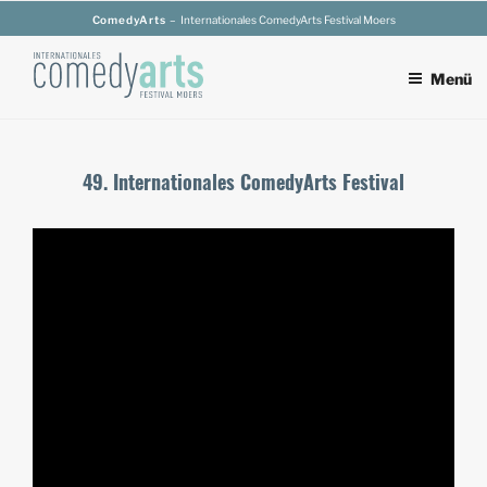
Zum
ComedyArts
– Internationales ComedyArts Festival Moers
Inhalt
springen
Menü
49. Internationales ComedyArts Festival