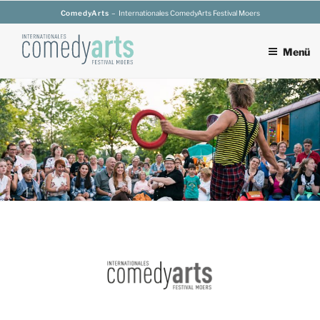
Zum
ComedyArts
– Internationales ComedyArts Festival Moers
Inhalt
springen
Menü