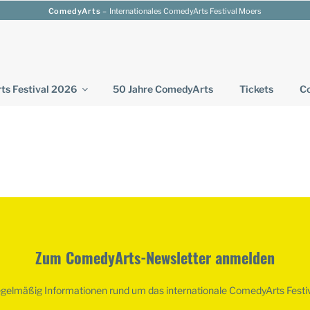
ComedyArts
– Internationales ComedyArts Festival Moers
s Festival 2026
50 Jahre ComedyArts
Tickets
Co
Zum ComedyArts-Newsletter anmelden
egelmäßig Informationen rund um das internationale ComedyArts Festi