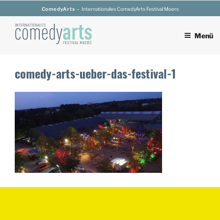
Zum
ComedyArts
– Internationales ComedyArts Festival Moers
Inhalt
springen
Menü
comedy-arts-ueber-das-festival-1