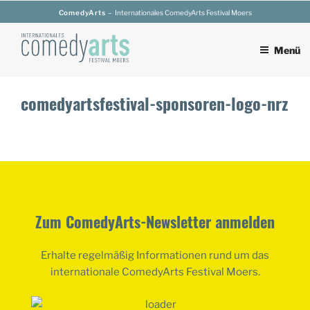
Zum
ComedyArts
– Internationales ComedyArts Festival Moers
Inhalt
springen
Menü
comedyartsfestival-sponsoren-logo-nrz
Zum ComedyArts-Newsletter anmelden
Erhalte regelmäßig Informationen rund um das
internationale ComedyArts Festival Moers.