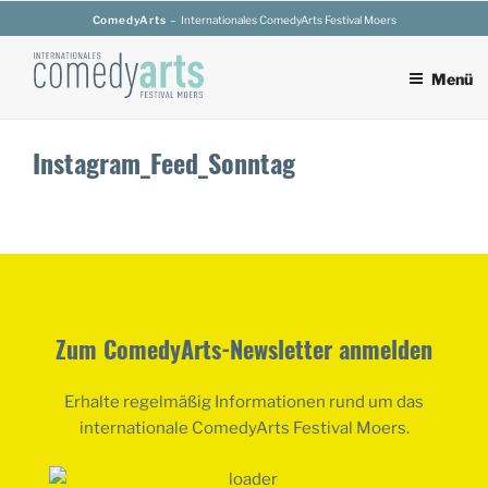
Zum
ComedyArts
– Internationales ComedyArts Festival Moers
Inhalt
springen
Menü
Instagram_Feed_Sonntag
Zum ComedyArts-Newsletter anmelden
Erhalte regelmäßig Informationen rund um das
internationale ComedyArts Festival Moers.