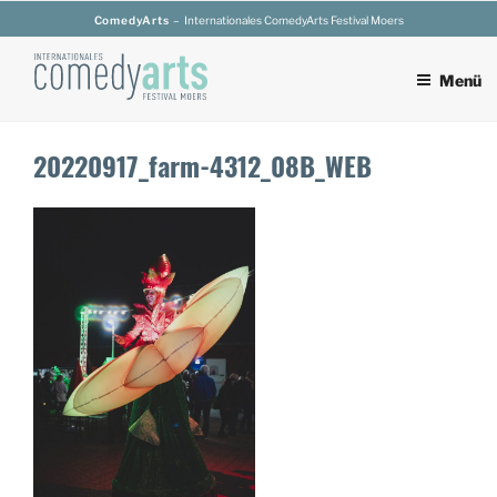
Zum
ComedyArts
– Internationales ComedyArts Festival Moers
Inhalt
springen
Menü
20220917_farm-4312_08B_WEB