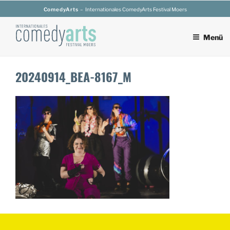
Zum
ComedyArts
– Internationales ComedyArts Festival Moers
Inhalt
springen
Menü
20240914_BEA-8167_M