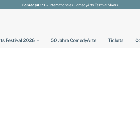
ComedyArts
– Internationales ComedyArts Festival Moers
s Festival 2026
50 Jahre ComedyArts
Tickets
Co