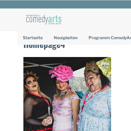
Zum
Inhalt
springen
Startseite
Neuigkeiten
Programm ComedyArt
Homepage4