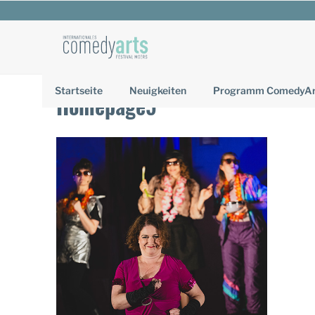
Zum
Inhalt
springen
Startseite
Neuigkeiten
Programm ComedyArt
Homepage5