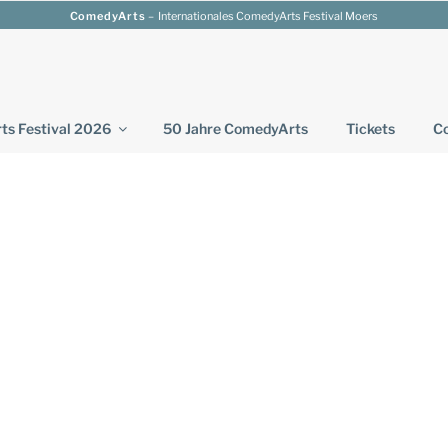
ComedyArts
– Internationales ComedyArts Festival Moers
s Festival 2026
50 Jahre ComedyArts
Tickets
Co