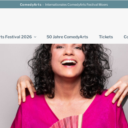
ComedyArts
– Internationales ComedyArts Festival Moers
s Festival 2026
50 Jahre ComedyArts
Tickets
Co