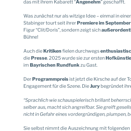
das mit ihrem Kabarett “
Angenehm
” geschafft.
Was zunächst nur als witzige Idee – einmal in ei
Stabinger tourt seit ihrer
Premiere im Septembe
Figur “Clit/Doris”, sondern zeigt sich
außerordentl
Bühne!
Auch die
Kritiken
fielen durchwegs
enthusiastis
die
Presse
. 2025 wurde sie zur ersten
Hofkünstle
im
Bayrischen Rundfunk
zu Gast.
Der
Programmpreis
ist jetzt die Kirsche auf de
Engagement für die Szene. Die
Jury
begründet ihre
“Sprachlich wie schauspielerisch brillant beherrsc
selber aus, macht sich angreifbar. Sie greift gesel
nicht in Gefahr eines vordergründigen, plumpen, 
Sie selbst nimmt die Auszeichnung mit folgenden