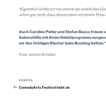
“Eigentlich wollte ich nur einmal als weibliches G
schon gar nicht, dass dieses dann mit einem Preis
Auch Caroline Peiter und Stefan Basso freuen si
Kabarettitin mit ihrem Debütprogramm ausgezeic
wir den richtigen Riecher beim Booking hatten.“
Foto: Jasmin Schuller
Beitragsnavigation
Vorheriger
ZURÜCK
Beitrag
ComedyArts Festival hebt ab