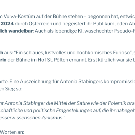
nem Vulva-Kostüm auf der Bühne stehen – begonnen hat, entwic
r 2024
durch Österreich und begeistert ihr Publikum jeden Aben
ich wandelbar
: Auch als lebendige KI, waschechter Pseudo-
ch
aus: “Ein schlaues, lustvolles und hochkomisches Furioso”, 
rin
der Bühne im Hof St. Pölten ernannt. Erst kürzlich war s
r Torte: Eine Auszeichnung für Antonia Stabingers kompromiss
n Sieg so:
ht Antonia Stabinger die Mittel der Satire wie der Polemik br
lschaftliche und politische Fragestellungen auf, die ihr naheg
besserwisserischen Zynismus.”
 Worten an: