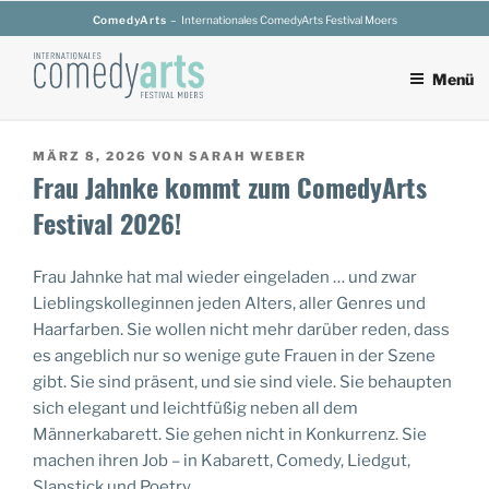
Zum
ComedyArts
– Internationales ComedyArts Festival Moers
Inhalt
springen
Menü
VERÖFFENTLICHT
MÄRZ 8, 2026
VON
SARAH WEBER
Frau Jahnke kommt zum ComedyArts
AM
Festival 2026!
Frau Jahnke hat mal wieder eingeladen … und zwar
Lieblingskolleginnen jeden Alters, aller Genres und
Haarfarben. Sie wollen nicht mehr darüber reden, dass
es angeblich nur so wenige gute Frauen in der Szene
gibt. Sie sind präsent, und sie sind viele. Sie behaupten
sich elegant und leichtfüßig neben all dem
Männerkabarett. Sie gehen nicht in Konkurrenz. Sie
machen ihren Job – in Kabarett, Comedy, Liedgut,
Slapstick und Poetry.