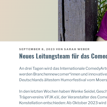
VERÖFFENTLICHT
SEPTEMBER 8, 2023
VON
SARAH WEBER
AM
Neues Leitungsteam für das Comed
An drei Tagen wird das Internationale ComedyArts
werden Branchennewcomer*innen und innovative I
Deutschlands ältestem Humorfestival vom Moer
In den letzten Wochen haben Wenke Seidel, Geschä
Trägervereins VFJK e.V., der Veranstalter des Com
Konstellation entschieden: Ab Oktober 2023 wird