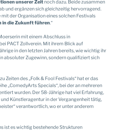
ionen unserer Zeit
noch dazu. Beide zusammen
ab und ergänzen sich gleichzeitig hervorragend.
 mit der Organisation eines solchen Festivals
h in die Zukunft führen
.“
Moerserin mit einem Abschluss in
ei PACT Zollverein. Mit ihrem Blick auf
rige in den letzten Jahren bereits, wie wichtig ihr
n absoluter Zugewinn, sondern qualifiziert sich
u Zeiten des „Folk & Fool Festivals“ hat er das
eihe „ComedyArts Specials“, bei der an mehreren
entiert wurden. Der 58-Jährige hat viel Erfahrung,
- und Künstleragentur in der Vergangenheit tätig,
meister“ verantwortlich, wo er unter anderem
s ist es wichtig bestehende Strukturen