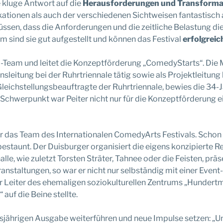
 kluge Antwort auf die
Herausforderungen und Transformat
kationen als auch der verschiedenen Sichtweisen fantastisch 
üssen, dass die Anforderungen und die zeitliche Belastung die
m sind sie gut aufgestellt und können das Festival
erfolgreic
-Team und leitet die Konzeptförderung „ComedyStarts“. Die 
eitung bei der Ruhrtriennale tätig sowie als Projektleitung b
eichstellungsbeauftragte der Ruhrtriennale, bewies die 34-Jäh
 Schwerpunkt war Peiter nicht nur für die Konzeptförderung ei
ür das Team des Internationalen ComedyArts Festivals. Schon z
estaunt. Der Duisburger organisiert die eigens konzipierte R
le, wie zuletzt Torsten Sträter, Tahnee oder die Feisten, präs
anstaltungen, so war er nicht nur selbständig mit einer Event
er Leiter des ehemaligen soziokulturellen Zentrums „Hundert
uf die Beine stellte.
esjährigen Ausgabe weiterführen und neue Impulse setzen: „Un