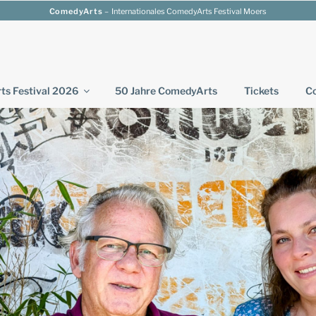
ComedyArts
– Internationales ComedyArts Festival Moers
s Festival 2026
50 Jahre ComedyArts
Tickets
Co