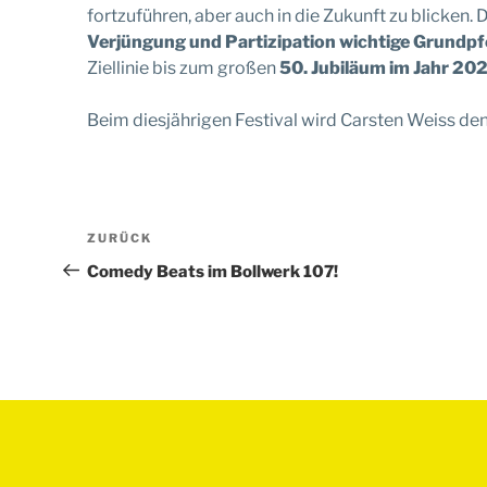
fortzuführen, aber auch in die Zukunft zu blicken.
Verjüngung und Partizipation wichtige Grundpfe
Ziellinie bis zum großen
50. Jubiläum im Jahr 20
Beim diesjährigen Festival wird Carsten Weiss de
Beitragsnavigation
Vorheriger
ZURÜCK
Beitrag
Comedy Beats im Bollwerk 107!