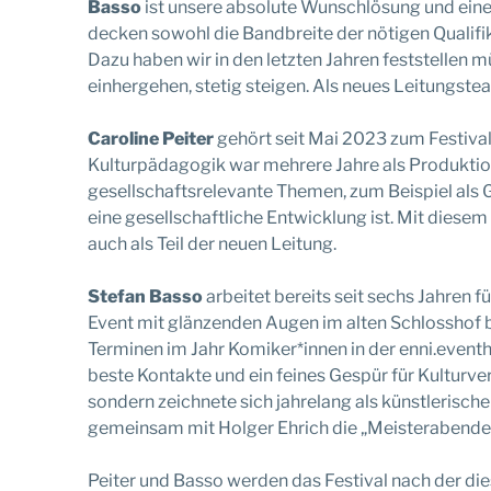
Basso
ist unsere absolute Wunschlösung und eine
decken sowohl die Bandbreite der nötigen Qualifi
Dazu haben wir in den letzten Jahren feststellen m
einhergehen, stetig steigen. Als neues Leitungstea
Caroline Peiter
gehört seit Mai 2023 zum Festival
Kulturpädagogik war mehrere Jahre als Produktionsl
gesellschaftsrelevante Themen, zum Beispiel als Gl
eine gesellschaftliche Entwicklung ist. Mit diesem
auch als Teil der neuen Leitung.
Stefan Basso
arbeitet bereits seit sechs Jahren f
Event mit glänzenden Augen im alten Schlosshof b
Terminen im Jahr Komiker*innen in der enni.eventhal
beste Kontakte und ein feines Gespür für Kulturver
sondern zeichnete sich jahrelang als künstlerisch
gemeinsam mit Holger Ehrich die „Meisterabende“ a
Peiter und Basso werden das Festival nach der di